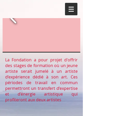
La Fondation a pour projet d'offrir
des stages de formation où un jeune
artiste serait jumelé à un artiste
d’expérience dédié à son art. Ces
périodes de travail en commun
permettront un transfert d’expertise
et d’énergie artistique qui
profiteront aux deux artistes