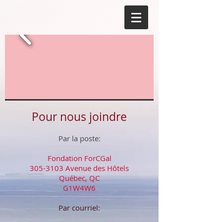
Pour nous joindre
Par la poste:
Fondation ForCGal
305-3103
Avenue des Hôtels
Québec, QC
G1W4W6
Par courriel: