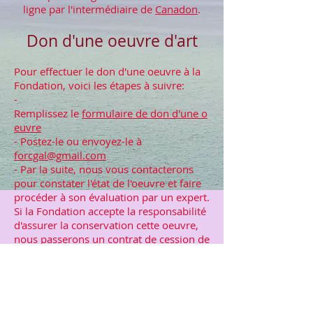
ligne par l'intermédiaire de
Canadon
.
Don d'une oeuvre d'art
Pour effectuer le don d'une oeuvre à la
Fondation, voici les étapes à suivre:
-
Remplissez le
formulaire de don d'une o
euvre
- Postez-le ou envoyez-le à
forcgal@gmail.com
- Par la suite, nous vous contacterons
pour constater l'état de l'oeuvre et faire
procéder à son évaluation par un expert.
Si la Fondation accepte la responsabilité
d'assurer la conservation cette oeuvre,
nous passerons un contrat de cession de
l'oeuvre avec vous et un reçu d'impôt
correspondant à l'évaluation de l'oeuvre
vous sera émis.
Grand merci d'avoir à