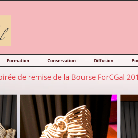
Formation
Conservation
Diffusion
Po
oirée de remise de la Bourse ForCGal 20