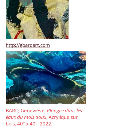
http://gbardart.com
BARD, Geneviève,
Plongée dans les
eaux du mois doux
, Acrylique sur
bois, 40" x 40", 2022.