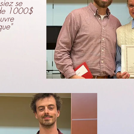
iez se
 de 1000$
uvre
que"