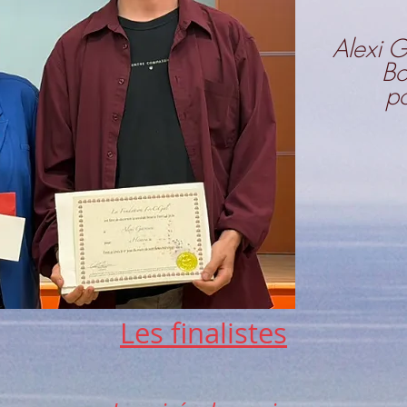
Alexi G
Bo
po
Les finalistes