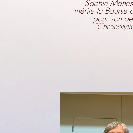
Sophie Maness
mérite la Bourse
pour son oe
"Chronolyti