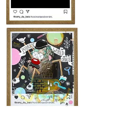
DU BOIS, Thierry,
#cecinestpasàvendre,
Photographie,
peinture, collage, dessin sur carton
mousse, 51" x 53",
2021-2022
.