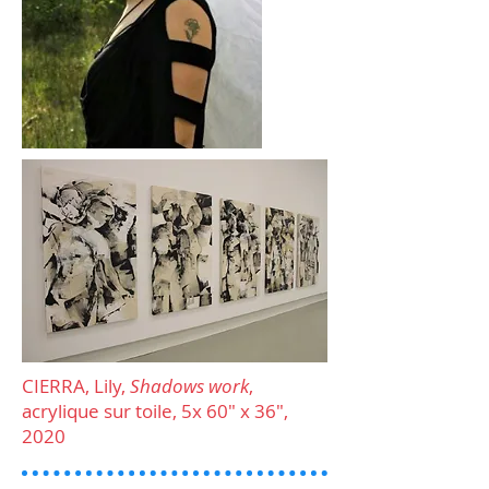
CIERRA, Lily,
Shadows work
,
acrylique sur toile, 5x 60" x 36",
2020